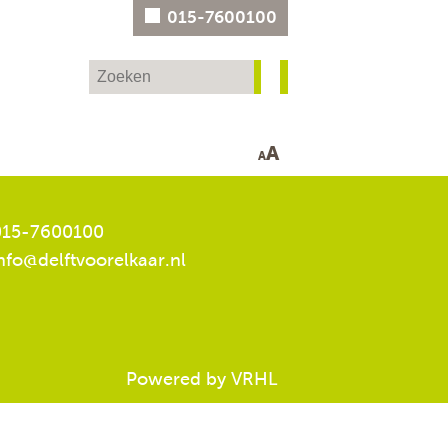
015-7600100
A
A
15-7600100
nfo@delftvoorelkaar.nl
Powered by VRHL