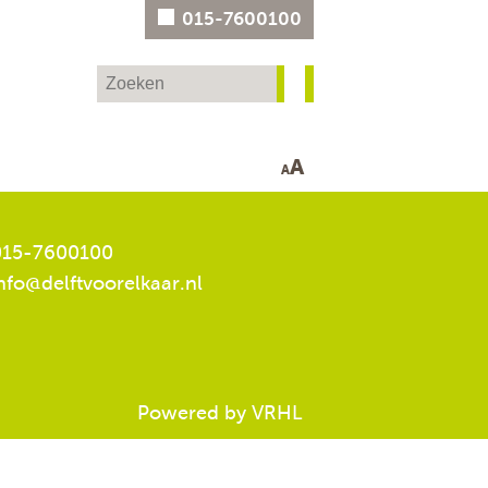
015-7600100
A
A
15-7600100
nfo@delftvoorelkaar.nl
Powered by VRHL